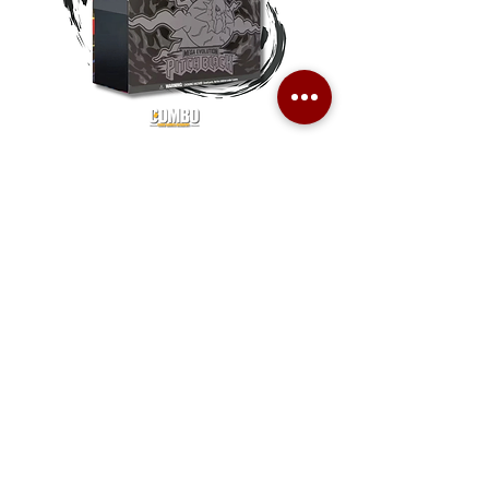
Pokemon TCG Pitch Black Elite
Pokemon TCG Pitch Blac
Trainer Box (ME05-ETB)
Booster Box (ME05-36p)
價格
價格
HK$1,080.00
HK$2,280.00
Combo Card Games Academy
About
Blog
Contact us
Terms & Conditions