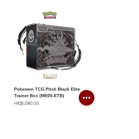
Pokemon TCG Pitch Black Elite
Pokemon TCG Pitch Blac
Trainer Box (ME05-ETB)
Booster Box (ME05-36p)
價格
價格
HK$1,080.00
HK$2,280.00
Combo Card Games Academy