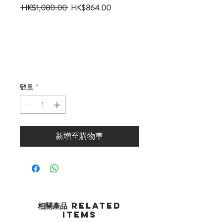
一
促
 HK$1,080.00 
HK$864.00
般
銷
價
價
格
格
數量
*
新增至購物車
相關產品 Related
Items