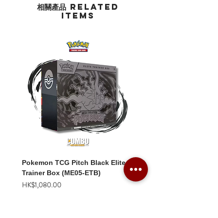
相關產品 Related
Items
Pokemon TCG Pitch Black Elite
Pokemon TCG Pitch Blac
Trainer Box (ME05-ETB)
Booster Box (ME05-36p)
價格
價格
HK$1,080.00
HK$2,280.00