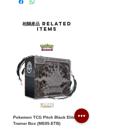
相關產品 Related
Items
Pokemon TCG Pitch Black Elite
Pokemon TCG Pitch Blac
Trainer Box (ME05-ETB)
Booster Box (ME05-36p)
價格
價格
HK$1,080.00
HK$2,280.00