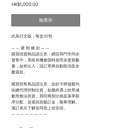
價
HK$1,000.00
格
無庫存
此為日文版，每盒30包
— — 通 用 條 款 — —
購買現貨商品請注意：網店與門市同步
發售中，系統有機會因時差而未更新數
量，如有出入，該訂單將自動取消及全
數退款。
購買預售商品請注意：由於卡牌遊戲均
由總代理控制出貨，如最終遇上砍單減
數而無法供貨，我司將按比例及落單順
序分配，並退回其餘訂金，敬希理解。
落訂表示了解並同意上述安排。
— — — — — — — —