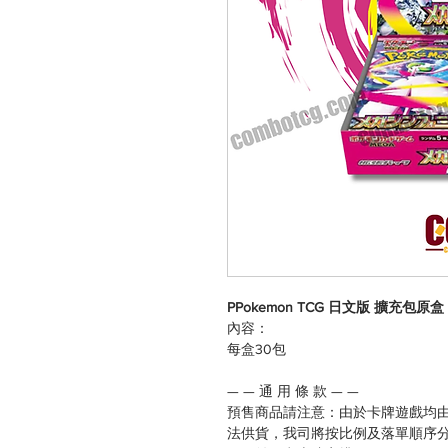
PPokemon TCG 日文版 擴充包原盒 
內容：
每盒30包
— — 通 用 條 款 — —
預售商品請注意：由於卡牌遊戲均
法供貨，我司將按比例及落單順序