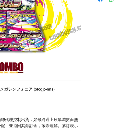
メガシンフォニア (ptcgjp-m1s)
由總代理控制出貨，如最終遇上砍單減數而無
分配，並退回其餘訂金，敬希理解。落訂表示