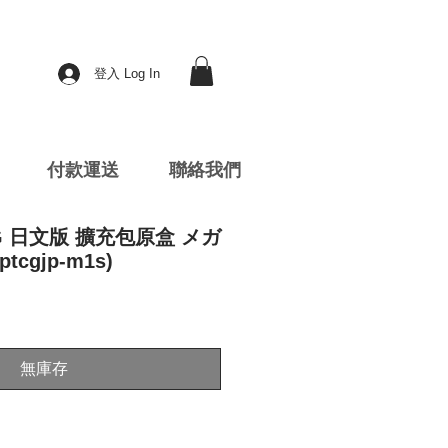
登入 Log In
付款運送
聯絡我們
CG 日文版 擴充包原盒 メガ
cgjp-m1s)
無庫存