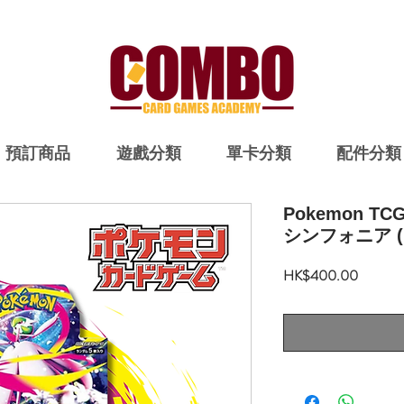
預訂商品
遊戲分類
單卡分類
配件分類
Pokemon T
シンフォニア (pt
價
HK$400.00
格