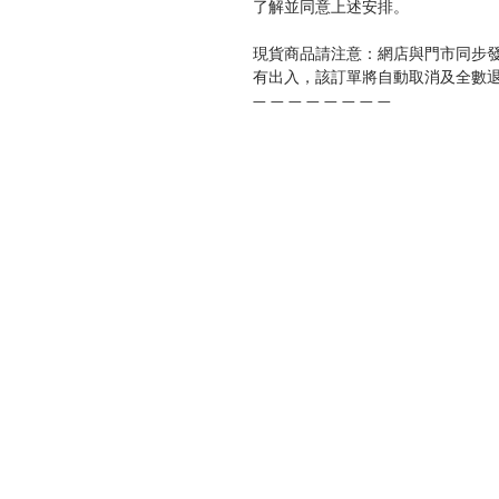
了解並同意上述安排。
現貨商品請注意：網店與門市同步
有出入，該訂單將自動取消及全數
— — — — — — — —