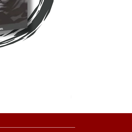
Pokemon TCG Pitch Black Boo
價格
HK$2,280.00