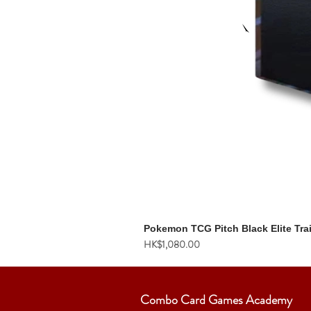
Pokemon TCG Pitch Black Elite Tra
價格
HK$1,080.00
Combo Card Games Academy