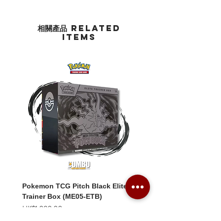
相關產品 Related
Items
Pokemon TCG Pitch Black Elite
Pokemon TCG Pitch Blac
Trainer Box (ME05-ETB)
Booster Box (ME05-36p)
價格
價格
HK$1,080.00
HK$2,280.00