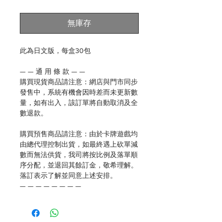
格
無庫存
此為日文版，每盒30包
— — 通 用 條 款 — —
購買現貨商品請注意：網店與門市同步
發售中，系統有機會因時差而未更新數
量，如有出入，該訂單將自動取消及全
數退款。
購買預售商品請注意：由於卡牌遊戲均
由總代理控制出貨，如最終遇上砍單減
數而無法供貨，我司將按比例及落單順
序分配，並退回其餘訂金，敬希理解。
落訂表示了解並同意上述安排。
— — — — — — — —