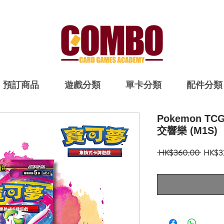
預訂商品
遊戲分類
單卡分類
配件分類
Pokemon 
交響樂 (M1S)
一
 HK$360.00 
HK$3
般
價
格