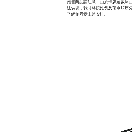
預售商品請注意：由於卡牌遊戲均
法供貨，我司將按比例及落單順序
了解並同意上述安排。
— — — — — — — —