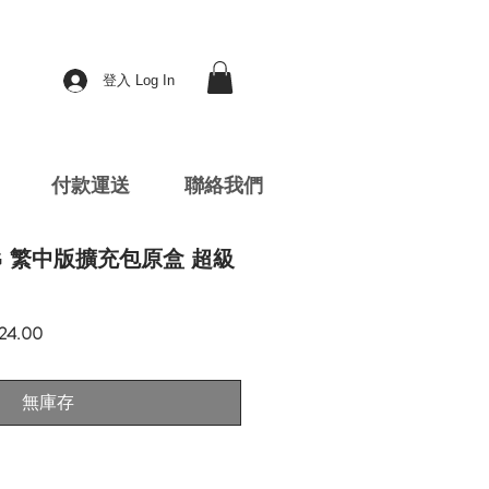
登入 Log In
付款運送
聯絡我們
TCG 繁中版擴充包原盒 超級
促
24.00
銷
價
格
無庫存