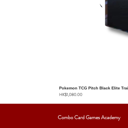
Pokemon TCG Pitch Black Elite Tra
價格
HK$1,080.00
Combo Card Games Academy