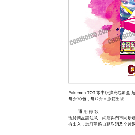
Pokemon TCG 繁中版擴充包原盒 超
每盒30包，每12盒 = 原箱出貨
— — 通 用 條 款 — —
現貨商品請注意：網店與門市同步
有出入，該訂單將自動取消及全數