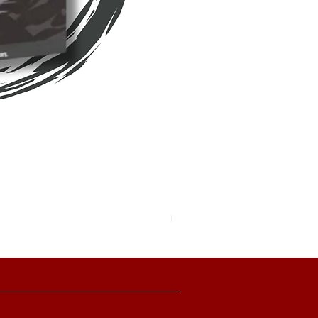
Pokemon TCG Pitch Black Boo
價格
HK$2,280.00