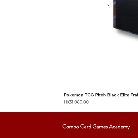
Pokemon TCG Pitch Black Elite Tra
價格
HK$1,080.00
Combo Card Games Academy