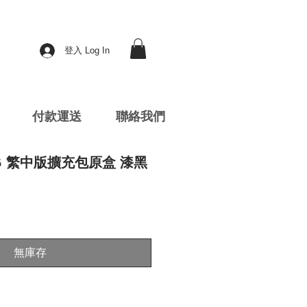
登入 Log In
付款運送
聯絡我們
TCG 繁中版擴充包原盒 漆黑
無庫存