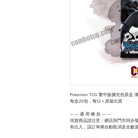
Pokemon TCG 繁中版擴充包原盒 漆黑
每盒20包，每12＝原箱出貨
— — 通 用 條 款 — —
現貨商品請注意：網店與門市同步
有出入，該訂單將自動取消及全數