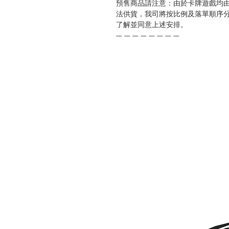
預售商品請注意：由於卡牌遊戲均
法供貨，我司將按比例及落單順序
了解並同意上述安排。
— — — — — — — —