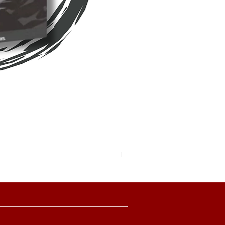
Pokemon TCG Pitch Black Boo
價格
HK$2,280.00