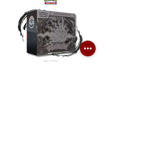
Pokemon TCG Pitch Black Elite
Pokemon TCG Pitch Blac
Trainer Box (ME05-ETB)
Booster Box (ME05-36p)
價格
價格
HK$1,080.00
HK$2,280.00
Combo Card Games Academy