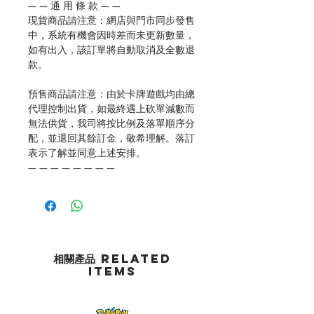
— — 通 用 條 款 — —
現貨商品請注意：網店與門市同步發售
中，系統有機會因時差而未更新數量，
如有出入，該訂單將自動取消及全數退
款。
預售商品請注意：由於卡牌遊戲均由總
代理控制出貨，如最終遇上砍單減數而
無法供貨，我司將按比例及落單順序分
配，並退回其餘訂金，敬希理解。落訂
表示了解並同意上述安排。
— — — — — — — —
相關產品 Related
Items