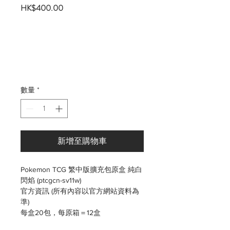
價
HK$400.00
格
數量
*
新增至購物車
Pokemon TCG 繁中版擴充包原盒 純白
閃焰 (ptcgcn-sv11w)
官方資訊 (所有內容以官方網站資料為
準)
每盒20包，每原箱＝12盒