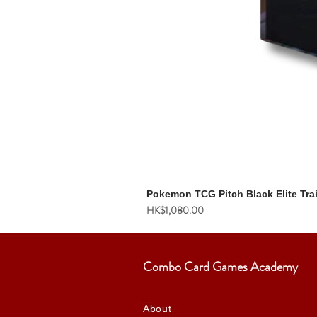
Pokemon TCG Pitch Black Elite Tra
價格
HK$1,080.00
Combo Card Games Academy
About