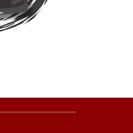
Pokemon TCG Pitch Black Boo
價格
HK$2,280.00