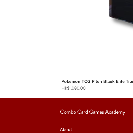
Pokemon TCG Pitch Black Elite Tra
價格
HK$1,080.00
Combo Card Games Academy
About