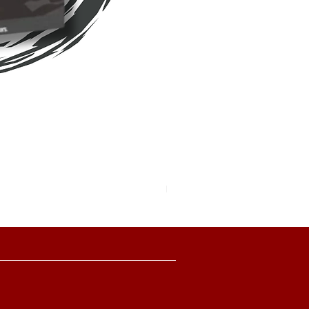
Pokemon TCG Pitch Black Boo
價格
HK$2,280.00