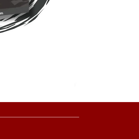
Pokemon TCG Pitch Black Boo
價格
HK$2,280.00