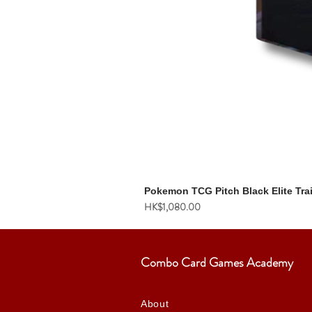
Pokemon TCG Pitch Black Elite Tra
價格
HK$1,080.00
Combo Card Games Academy
About