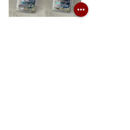
[狀態A]
[狀態A]
PTCGJP/sm12a
PTCGJP/sm9a
083/173 ルカリオ
025/055 ゲッコウ
＆メルメタルGX
ガ&ゾロアークGX
RR
RR
價格
價格
HK$100.00
HK$80.00
己出售
己出售
[狀態A]
[狀態A]
PTCGJP/sm12
PTCGJP/sm11b
065/095 アルセウ
036/049 レシラム