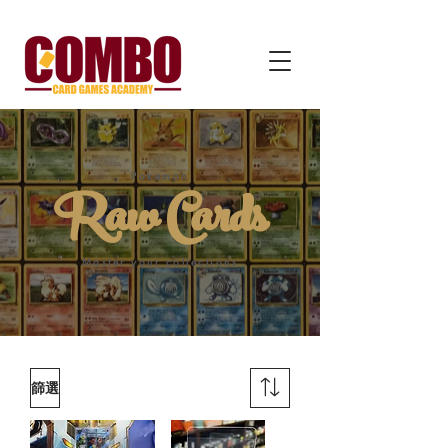
Pokemon
Raw Cards
Master your collections
篩選