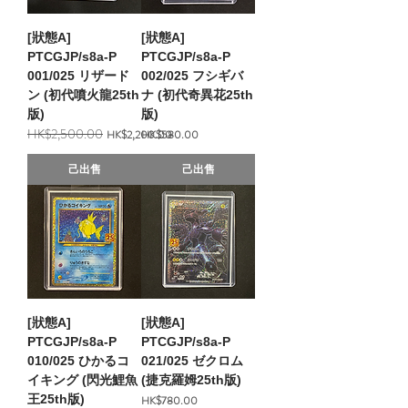
[狀態A]
[狀態A]
PTCGJP/s8a-P
PTCGJP/s8a-P
001/025 リザード
002/025 フシギバ
ン (初代噴火龍25th
ナ (初代奇異花25th
版)
版)
HK$2,500.00
一般價格
促銷價格
價格
HK$2,200.00
HK$580.00
己出售
己出售
[狀態A]
[狀態A]
PTCGJP/s8a-P
PTCGJP/s8a-P
010/025 ひかるコ
021/025 ゼクロム
イキング (閃光鯉魚
(捷克羅姆25th版)
王25th版)
價格
HK$780.00