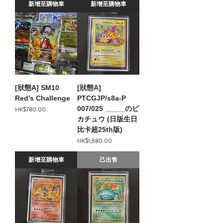
新增至購物車
新增至購物車
[狀態A] SM10
[狀態A]
Red’s Challenge
PTCGJP/s8a-P
價格
007/025 _____のピ
HK$780.00
カチュウ (日版生日
比卡超25th版)
價格
HK$1,680.00
新增至購物車
己出售