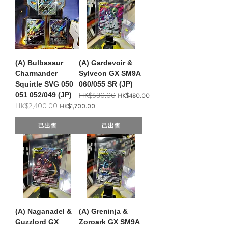
(A) Bulbasaur
(A) Gardevoir &
Charmander
Sylveon GX SM9A
Squirtle SVG 050
060/055 SR (JP)
HK$680.00
051 052/049 (JP)
一般價格
促銷價格
HK$480.00
HK$2,400.00
一般價格
促銷價格
HK$1,700.00
己出售
己出售
(A) Naganadel &
(A) Greninja &
Guzzlord GX
Zoroark GX SM9A