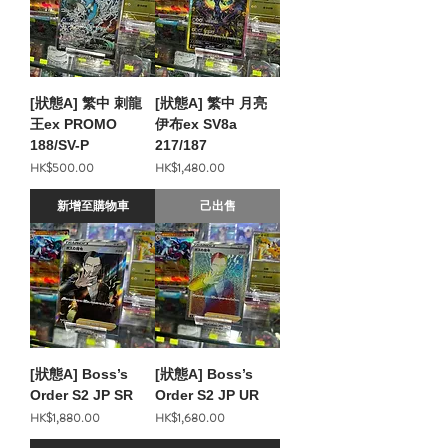
[狀態A] 繁中 刺龍
[狀態A] 繁中 月亮
王ex PROMO
伊布ex SV8a
188/SV-P
217/187
價格
價格
HK$500.00
HK$1,480.00
新增至購物車
己出售
[狀態A] Boss’s
[狀態A] Boss’s
Order S2 JP SR
Order S2 JP UR
價格
價格
HK$1,880.00
HK$1,680.00