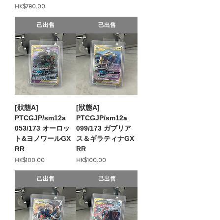
價格
HK$780.00
己出售
己出售
[狀態A]
[狀態A]
PTCGJP/sm12a
PTCGJP/sm12a
053/173 オーロッ
099/173 ガブリア
ト&ヨノワールGX
ス＆ギラティナGX
RR
RR
價格
價格
HK$100.00
HK$100.00
己出售
己出售